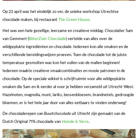
Op 23 april was het eindelijk zo ver, de unieke workshop Utrechtse
chocolade maken, bij restaurant
The Green House
.
Het was een hele gezellige, leerzame en creatieve middag. Chocolatier Sam
van Gemmert (
BitterZoet Chocolade
) vertelde van alles over de
wildgeplukte ingrediënten en chocolade. Iedereen kon alle smaken en de
verschillende bereidingswijzen proeven. Toen de chocolade tot de juiste
temperatuur gesmolten was kon het vullen van de mallen beginnen!
Iedereen maakte creatieve smaakcombinaties en mooie patronen in de
chocolade. Op de speciale wikkel is schrijfruimte voor alle wildgeplukte
smaken die Sam en ik eerder al voor je hebben verzameld uit Utrecht-West.
Hazelnoten, magnolia, munt, lariks, bessenbloesem, brandnetels, gedroogde
bloemen, er is het hele jaar door van alles eetbaars te vinden onderweg!
De chocoladerepen van
Buurtchocolade uit Utrecht
zijn gemaakt van de
Dutch Original 71% chocolade van
Heinde & Verre
.