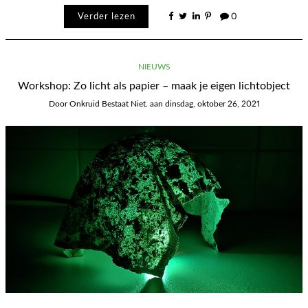
Verder lezen
0
NIEUWS
Workshop: Zo licht als papier – maak je eigen lichtobject
Door
Onkruid Bestaat Niet.
aan
dinsdag, oktober 26, 2021